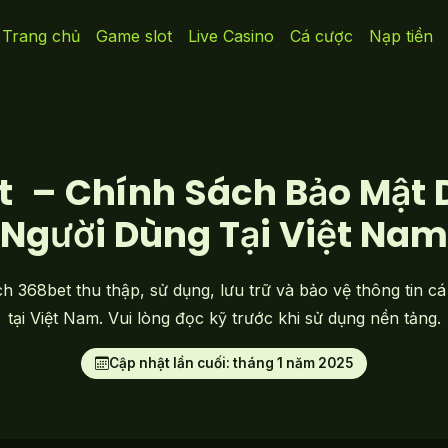
Trang chủ
Game slot
Live Casino
Cá cược
Nạp tiền
t
– Chính Sách Bảo Mật D
Người Dùng Tại Việt Nam
ch 368bet thu thập, sử dụng, lưu trữ và bảo vệ thông tin 
tại Việt Nam. Vui lòng đọc kỹ trước khi sử dụng nền tảng.
Cập nhật lần cuối: tháng 1 năm 2025