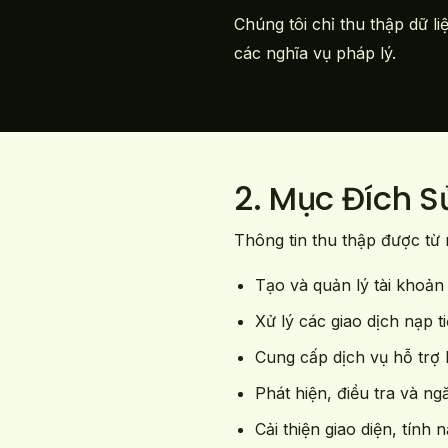
Chúng tôi chỉ thu thập dữ li
các nghĩa vụ pháp lý.
2. Mục Đích S
Thông tin thu thập được từ
Tạo và quản lý tài khoản
Xử lý các giao dịch nạp 
Cung cấp dịch vụ hỗ trợ 
Phát hiện, điều tra và n
Cải thiện giao diện, tính