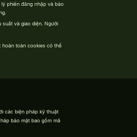
 lý phiên đăng nhập và bảo
ng.
 suất và giao diện. Người
ắt hoàn toàn cookies có thể
i các biện pháp kỹ thuật
n pháp bảo mật bao gồm mã