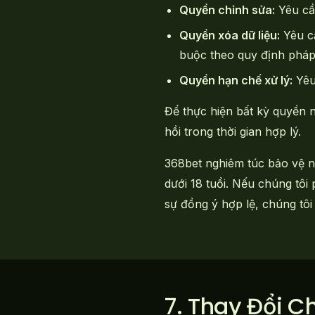
Quyền chỉnh sửa:
Yêu cầ
Quyền xóa dữ liệu:
Yêu cầ
buộc theo quy định pháp 
Quyền hạn chế xử lý:
Yêu 
Để thực hiện bất kỳ quyền n
hồi trong thời gian hợp lý.
368bet nghiêm túc bảo vệ n
dưới 18 tuổi. Nếu chúng tôi
sự đồng ý hợp lệ, chúng tôi
7. Thay Đổi C