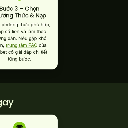
Bước 3 – Chọn
ương Thức & Nạp
 phương thức phù hợp,
p số tiền và làm theo
ng dẫn. Nếu gặp khó
ăn,
trung tâm FAQ
của
et có giải đáp chi tiết
từng bước.
gay