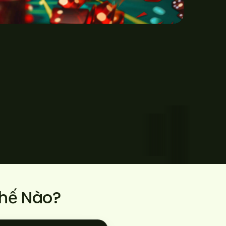
g
Hỗ trợ qua FAQ
Chuyển khoản ngân hàng
Ví điện tử phổ
Thế Nào?