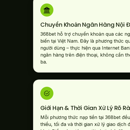
Chuyển Khoản Ngân Hàng Nội Đ
368bet hỗ trợ chuyển khoản qua các n
biến tại Việt Nam. Đây là phương thức q
người dùng – thực hiện qua Internet Ba
ngân hàng trên điện thoại, không cần 
ba.
Giới Hạn & Thời Gian Xử Lý Rõ R
Mỗi phương thức nạp tiền tại 368bet đều
thiểu, tối đa và thời gian xử lý giao dịc