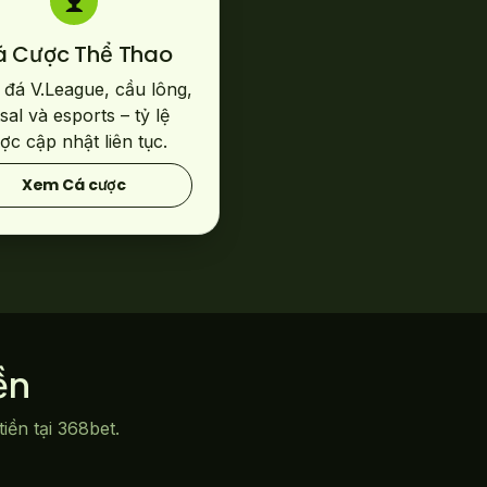
 Cược Thể Thao
đá V.League, cầu lông,
tsal và esports – tỷ lệ
ợc cập nhật liên tục.
Xem Cá cược
ền
ền tại 368bet.