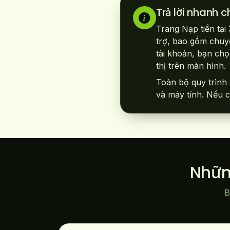
Trả lời nhanh 
Trang Nạp tiền tạ
trợ, bao gồm chuyể
tài khoản, bạn chọ
thị trên màn hình.
Toàn bộ quy trình n
và máy tính. Nếu 
Nhữn
B