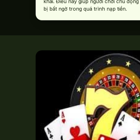
khai. Điều này giúp người chơi chủ độn
bị bất ngờ trong quá trình nạp tiền.