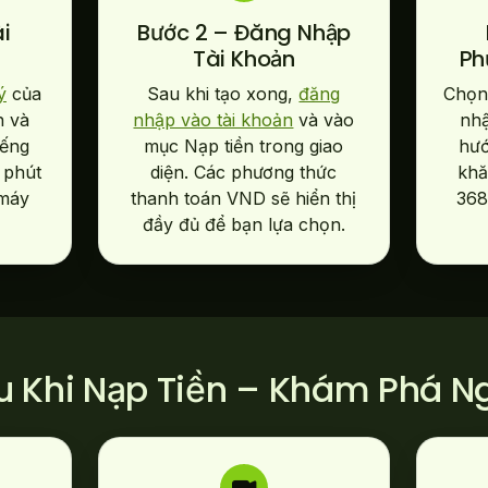
i
Bước 2 – Đăng Nhập
Tài Khoản
Ph
ý
của
Sau khi tạo xong,
đăng
Chọn
n và
nhập vào tài khoản
và vào
nhậ
iếng
mục Nạp tiền trong giao
hướ
i phút
diện. Các phương thức
kh
 máy
thanh toán VND sẽ hiển thị
368b
đầy đủ để bạn lựa chọn.
u Khi Nạp Tiền – Khám Phá N