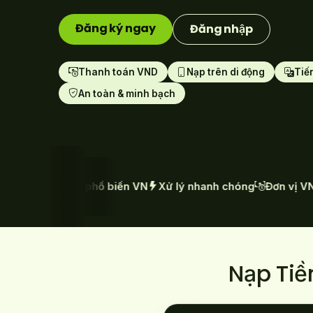
Đăng ký ngay
Đăng nhập
Thanh toán VND
Nạp trên di động
Tiế
An toàn & minh bạch
ng
Ví điện tử phổ biến VN
Xử lý nhanh chóng
Đơn vị VND (
Nạp Tiề