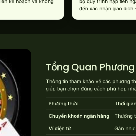
g lên kế hoạch và không
bộ quy trình nạp tiền ng
đến xác nhận giao dịch
Tổng Quan Phương 
Thông tin tham khảo về các phương th
giúp bạn chọn đúng cách phù hợp nhấ
Phương thức
Thời gian
Chuyển khoản ngân hàng
Thường t
Ví điện tử
Gần như 