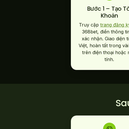
Bước 1 – Tạo Tà
Khoản
Truy cập
trang đăng k
368bet, điền thông ti
xác nhận. Giao diện t
Việt, hoàn tất trong và
trên điện thoại hoặc
tính.
Sa